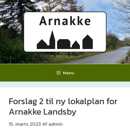
Hop
til
indhold
Menu
Forslag 2 til ny lokalplan for
Arnakke Landsby
15. marts 2023
Af
admin