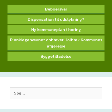
Beboersvar
Dispensation til udstykning?
Ny kommuneplan i høring
Planklagenævnet ophæver Holbæk Kommunes
afgørelse
Byggetilladelse
Søg
efter: