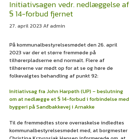
Initiativsagen vedr. nedlæggelse af
§ 14-forbud fjernet
27. april 2023
Af
admin
På kommunalbestyrelsesmødet den 26. april
2023 var der et større fremmøde på
tilhørerpladserne end normalt. Flere af
tilhørerne var mødt op for at se og høre de
folkevalgtes behandling af punkt 92:
Initiativsag fra John Harpøth (UP) – beslutning
om at nedlægge et § 14-forbud i forbindelse med
byggeri på Sandbakkevej i Arnakke
Til de fremmødtes store overraskelse indledtes
kommunalbestyrelsesmødet med, at borgmester
Christina Krzyrosiak Hansen informerede om, at