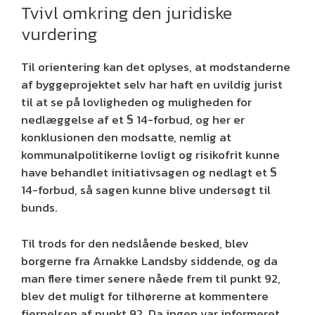
Tvivl omkring den juridiske
vurdering
Til orientering kan det oplyses, at modstanderne
af byggeprojektet selv har haft en uvildig jurist
til at se på lovligheden og muligheden for
nedlæggelse af et § 14-forbud, og her er
konklusionen den modsatte, nemlig at
kommunalpolitikerne lovligt og risikofrit kunne
have behandlet initiativsagen og nedlagt et §
14-forbud, så sagen kunne blive undersøgt til
bunds.
Til trods for den nedslående besked, blev
borgerne fra Arnakke Landsby siddende, og da
man flere timer senere nåede frem til punkt 92,
blev det muligt for tilhørerne at kommentere
fjernelsen af punkt 92. Da ingen var informeret