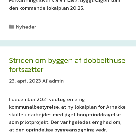
Forvaltningslovens § 9 i såvel byggesagen som
den kommende lokalplan 20.25.
Kategorier
Nyheder
Striden om byggeri af dobbelthuse
fortsætter
23. april 2023
Af
admin
I december 2021 vedtog en enig
kommunalbestyrelse, at ny lokalplan for Arnakke
skulle udarbejdes med øget borgerinddragelse
som pilotprojekt. Der var ligeledes enighed om,
at den oprindelige byggeansøgning vedr.