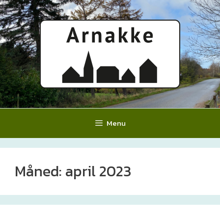
Hop
til
indhold
Menu
Måned:
april 2023