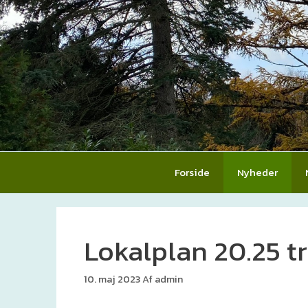
Hop
til
indhold
Forside
Nyheder
Lokalplan 20.25 t
10. maj 2023
Af
admin