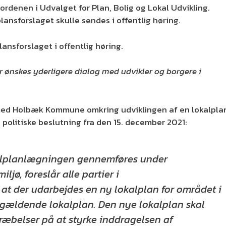
ordenen i Udvalget for Plan, Bolig og Lokal Udvikling.
plansforslaget skulle sendes i offentlig høring.
ansforslaget i offentlig høring.
r ønskes yderligere dialog med udvikler og borgere i
e med Holbæk Kommune omkring udviklingen af en lokalpla
politiske beslutning fra den 15. december 2021:
okalplanlægningen gennemføres under
jø, foreslår alle partier i
 at der udarbejdes en ny lokalplan for området i
nugældende lokalplan. Den nye lokalplan skal
æbelser på at styrke inddragelsen af