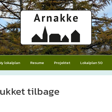
Ny lokalplan
Resume
Projektet
Lokalplan 50
rukket tilbage