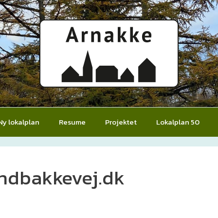
Ny lokalplan
Resume
Projektet
Lokalplan 50
ndbakkevej.dk