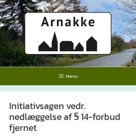
Hop
til
indhold
Menu
Initiativsagen vedr.
nedlæggelse af § 14-forbud
fjernet